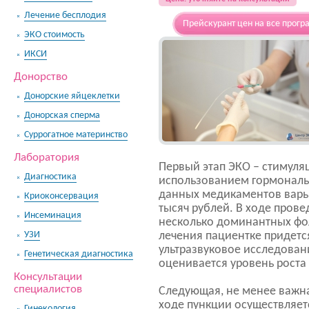
Лечение бесплодия
Прейскурант цен на все прогр
ЭКО стоимость
ИКСИ
Донорство
Донорские яйцеклетки
Донорская сперма
Суррогатное материнство
Лаборатория
Первый этап ЭКО – стимуля
Диагностика
использованием гормональ
данных медикаментов варьи
Криоконсервация
тысяч рублей. В ходе пров
Инсеминация
несколько доминантных фо
УЗИ
лечения пациентке придетс
ультразвуковое исследован
Генетическая диагностика
оценивается уровень роста
Консультации
специалистов
Следующая, не менее важна
ходе пункции осуществляе
Гинекология