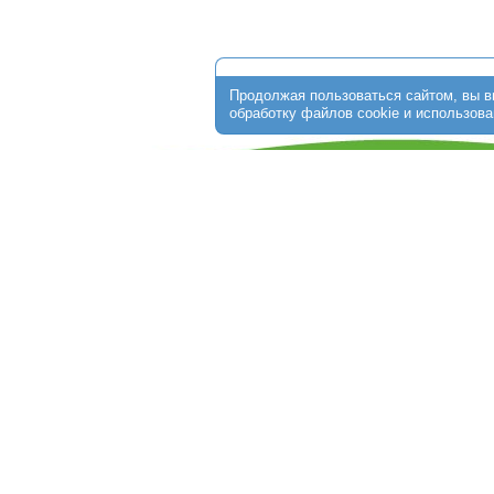
О клинике
Стоимость программ
ЭКО по ОМС
Пациентам
От
+7 (474) 256-30-64
г. Липецк, ул. Ушинского, д.10;
Обращаем Ваше внимание на то, что данный интерне
информационный характер и ни при каких условиях не 
определяемой положениями ст. 437 Гражданского кодек
получения подробной информации о стоимости услуг о
администраторам медицинской клиники.
Copyright © 2015 - 2026 "Центр ЭКО Липецк" All rights reserved.