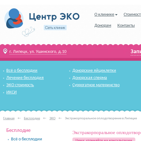
О клинике
Стоимост
Донорам
Контакты
Зап
г. Липецк, ул. Ушинского, д.10
Всё о бесплодии
Донорские яйцеклетки
Лечение бесплодия
Донорская сперма
ЭКО стоимость
Суррогатное материнство
ИКСИ
Главная
←
Бесплодие
←
ЭКО
←
Экстракорпоральное оплодотворение в Липецке
Бесплодие
Экстракорпоральное оплодотвор
Всё о бесплодии
Цена: уточняйте на консультации