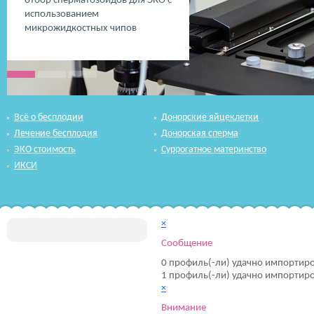
отбор сперматозоидов для ЭКО с
использованием
микрожидкостных чипов
Всё о бесплодии
Донорские яйцеклетки
Лечение бесплодия
Донорская сперма
ЭКО стоимость
Суррогатное материнство
ИКСИ
×
Сообщение
0 профиль(-ли) удачно импортир
1 профиль(-ли) удачно импортир
×
Внимание