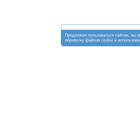
О клинике
Стоимость программ
ЭКО по ОМС
Пациентам
От
+7 (474) 256-30-64
г. Липецк, ул. Ушинского, д.10;
Обращаем Ваше внимание на то, что данный интерне