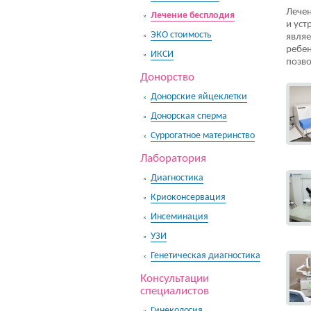
Лечен
Лечение бесплодия
и уст
ЭКО стоимость
являе
ребен
ИКСИ
позво
Донорство
Донорские яйцеклетки
Донорская сперма
Суррогатное материнство
Лаборатория
Диагностика
Криоконсервация
Инсеминация
УЗИ
Генетическая диагностика
Консультации
специалистов
Гинекология