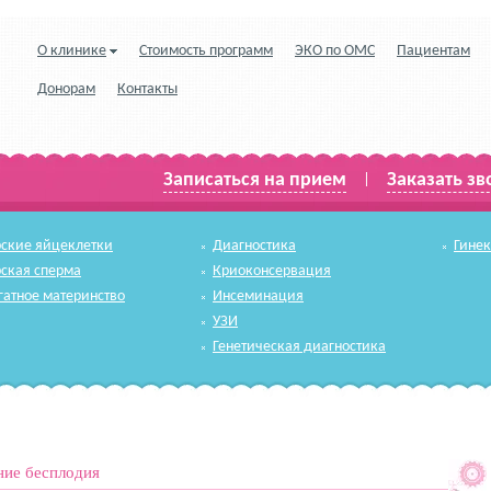
О клинике
Стоимость программ
ЭКО по ОМС
Пациентам
Донорам
Контакты
Записаться на прием
Заказать зв
|
ские яйцеклетки
Диагностика
Гине
ская сперма
Криоконсервация
гатное материнство
Инсеминация
УЗИ
Генетическая диагностика
ние бесплодия