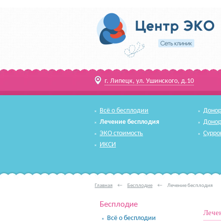
г. Липецк, ул. Ушинского, д.10
Всё о бесплодии
Донор
Лечение бесплодия
Донор
ЭКО стоимость
Сурро
ИКСИ
Главная
←
Бесплодие
←
Лечение бесплодия
Бесплодие
Лече
Всё о бесплодии