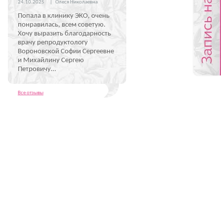
24.10.2025
|
Олеся Николаевна
Попала в клинику ЭКО, очень
понравилась, всем советую.
Хочу выразить благодарность
врачу репродуктологу
Вороновской Софии Сергеевне
и Михайлину Сергею
Петровичу…
Все отзывы