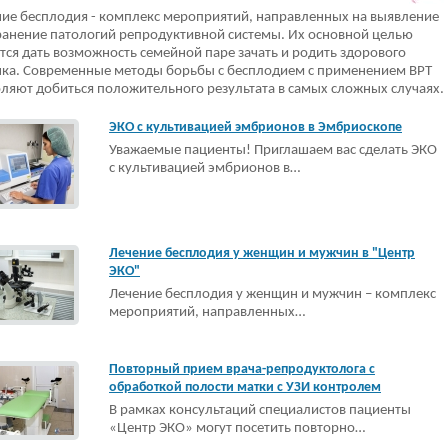
ие бесплодия - комплекс мероприятий, направленных на выявление
ранение патологий репродуктивной системы. Их основной целью
тся дать возможность семейной паре зачать и родить здорового
ка. Современные методы борьбы с бесплодием с применением ВРТ
ляют добиться положительного результата в самых сложных случаях.
ЭКО с культивацией эмбрионов в Эмбриоскопе
Уважаемые пациенты! Приглашаем вас сделать ЭКО
с культивацией эмбрионов в…
Лечение бесплодия у женщин и мужчин в "Центр
ЭКО"
Лечение бесплодия у женщин и мужчин – комплекс
мероприятий, направленных…
Повторный прием врача-репродуктолога с
обработкой полости матки с УЗИ контролем
В рамках консультаций специалистов пациенты
«Центр ЭКО» могут посетить повторно…