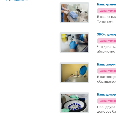
Банк хране
Цена: уточ
В ваших пл
Тогда вам…
ЭКО с доно
Цена: уточ
Что делать
абсолютно
Банк сперм
Цена: уточ
В настоящ
обращатьс
Банк доно
Цена: уточ
Процедура
доноров ба