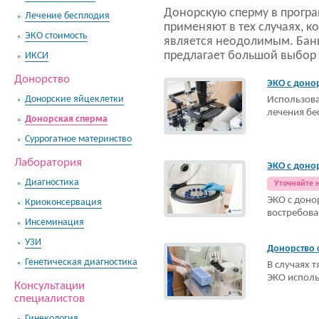
Донорскую сперму в прогр
Лечение бесплодия
применяют в тех случаях, к
ЭКО стоимость
является неодолимым. Бан
предлагает большой выбор
ИКСИ
Донорство
ЭКО с доно
Донорские яйцеклетки
Использова
лечения бе
Донорская сперма
Суррогатное материнство
Лаборатория
ЭКО с доно
Диагностика
Уточняйте 
ЭКО с доно
Криоконсервация
востребов
Инсеминация
УЗИ
Донорство
Генетическая диагностика
В случаях 
ЭКО исполь
Консультации
специалистов
Гинекология