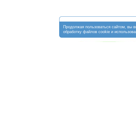
О клинике
Стоимость программ
ЭКО по ОМС
Пациентам
От
+7 (474) 256-30-64
г. Липецк, ул. Ушинского, д.10;
Обращаем Ваше внимание на то, что данный интерне
информационный характер и ни при каких условиях не 
определяемой положениями ст. 437 Гражданского кодек
получения подробной информации о стоимости услуг о
администраторам медицинской клиники.
Copyright © 2015 - 2026 "Центр ЭКО Липецк" All rights reserved.