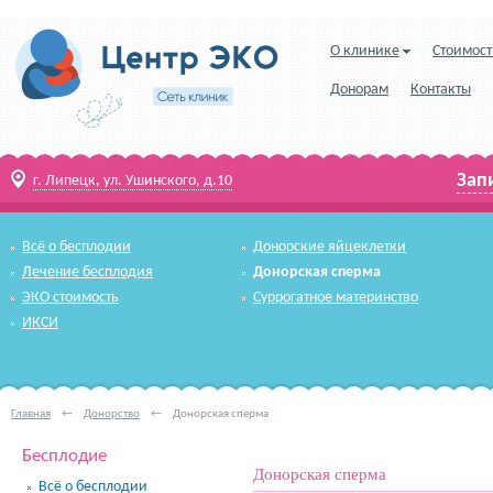
О клинике
Стоимост
Донорам
Контакты
Зап
г. Липецк, ул. Ушинского, д.10
Всё о бесплодии
Донорские яйцеклетки
Лечение бесплодия
Донорская сперма
ЭКО стоимость
Суррогатное материнство
ИКСИ
Главная
←
Донорство
←
Донорская сперма
Бесплодие
Донорская сперма
Всё о бесплодии