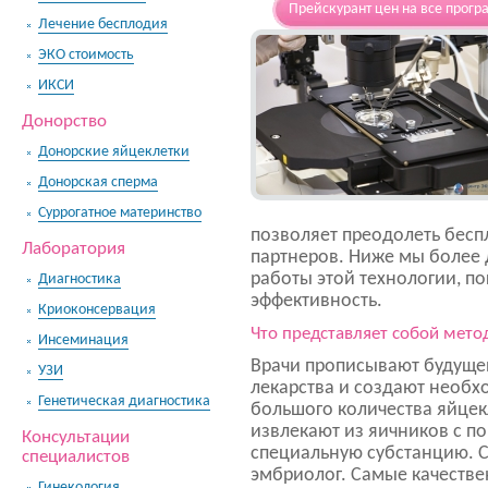
Прейскурант цен на все прогр
Лечение бесплодия
ЭКО стоимость
ИКСИ
Донорство
Донорские яйцеклетки
Донорская сперма
Суррогатное материнство
позволяет преодолеть бесп
Лаборатория
партнеров. Ниже мы более
работы этой технологии, п
Диагностика
эффективность.
Криоконсервация
Что представляет собой мето
Инсеминация
Врачи прописывают будуще
УЗИ
лекарства и создают необх
Генетическая диагностика
большого количества яйцек
извлекают из яичников с 
Консультации
специальную субстанцию. 
специалистов
эмбриолог. Самые качестве
Гинекология