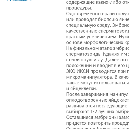
содержащие каких-либо от
процедуры.
Одновременно врачи получа
или проводят биопсию яиче
специальную среду. Эмбри
качественные сперматозоид
кратным увеличением. Нуж
основе морфологических кр
На финальном этапе эмбри
сперматозоиды (удаляя им х
стеклянную иглу. Далее он
положении и вводит в его 
ЭКО ИКСИ проводится при 
микроманипулятора. В каче
также могут использовать
и яйцеклетки.
После завершения манипул
оплодотворенные яйцеклетк
развиваются последующие 3
выбирают 1-2 лучших эмбрио
Оставшиеся эмбрионы замо
придется повторить процед