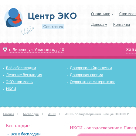
О клинике
Стоимост
Донорам
Контакты
Зап
г. Липецк, ул. Ушинского, д.10
Всё о бесплодии
Донорские яйцеклетки
Лечение бесплодия
Донорская сперма
ЭКО стоимость
Суррогатное материнство
ИКСИ
Главная
←
Бесплодие
←
ИКСИ
←
ИКСИ - оплодотворение в Липецке. ЭКО ИКСИ
Бесплодие
ИКСИ - оплодотворение в Липе
Всё о бесплодии