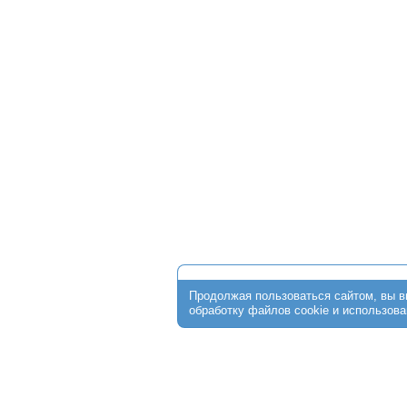
О клинике
Стоимость программ
ЭКО по ОМС
Пациентам
От