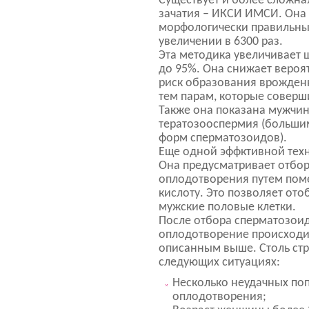
Существует и более сложна
зачатия – ИКСИ ИМСИ. Она 
морфологически правильны
увеличении в 6300 раз.
Эта методика увеличивает 
до 95%. Она снижает вероя
риск образования врожден
тем парам, которые соверш
Также она показана мужчи
тератозооспермия (больши
форм сперматозоидов).
Еще одной эффктивной тех
Она предусматривает отбо
оплодотворения путем пом
кислоту. Это позволяет от
мужские половые клетки.
После отбора сперматозои
оплодотворение происходи
описанным выше. Столь стр
следующих ситуациях:
Несколько неудачных по
оплодотворения;