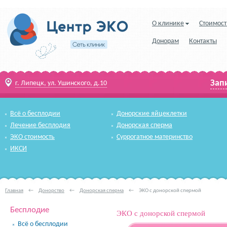
О клинике
Стоимост
Донорам
Контакты
Зап
г. Липецк, ул. Ушинского, д.10
Всё о бесплодии
Донорские яйцеклетки
Лечение бесплодия
Донорская сперма
ЭКО стоимость
Суррогатное материнство
ИКСИ
Главная
←
Донорство
←
Донорская сперма
←
ЭКО с донорской спермой
Бесплодие
ЭКО с донорской спермой
Всё о бесплодии