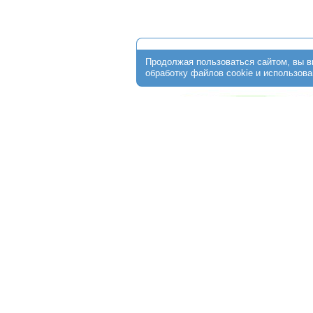
О клинике
Стоимость программ
ЭКО по ОМС
Пациентам
От
+7 (474) 256-30-64
г. Липецк, ул. Ушинского, д.10;
Обращаем Ваше внимание на то, что данный интерне
информационный характер и ни при каких условиях не 
определяемой положениями ст. 437 Гражданского кодек
получения подробной информации о стоимости услуг о
администраторам медицинской клиники.
Copyright © 2015 - 2026 "Центр ЭКО Липецк" All rights reserved.