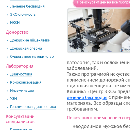
Прейскурант цен на все прогр
Лечение бесплодия
ЭКО стоимость
ИКСИ
Донорство
Донорские яйцеклетки
Донорская сперма
Суррогатное материнство
патология, так и осложнен
Лаборатория
заболеваний.
Также программой искуств
Диагностика
применением донорской сп
Криоконсервация
одинокая женщина, не име
Инсеминация
Клиника «Центр ЭКО» пред
лечения бесплодия
с примен
УЗИ
материала. Все образцы с
Генетическая диагностика
требованиям.
Консультации
Показания к применению сп
специалистов
неодолимое мужское бес
Гинекология