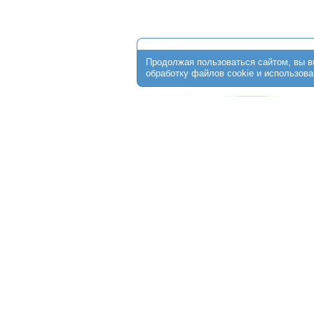
О клинике
Стоимость программ
ЭКО по ОМС
Пациентам
От
+7 (474) 256-30-64
г. Липецк, ул. Ушинского, д.10;
Обращаем Ваше внимание на то, что данный интерне
информационный характер и ни при каких условиях не 
определяемой положениями ст. 437 Гражданского кодек
получения подробной информации о стоимости услуг о
администраторам медицинской клиники.
Copyright © 2015 - 2026 "Центр ЭКО Липецк" All rights reserved.