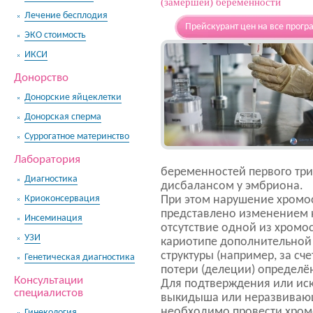
(замершей) беременности
Лечение бесплодия
Прейскурант цен на все прогр
ЭКО стоимость
ИКСИ
Донорство
Донорские яйцеклетки
Донорская сперма
Суррогатное материнство
Лаборатория
беременностей первого тр
Диагностика
дисбалансом у эмбриона.
Криоконсервация
При этом нарушение хромо
представлено изменением 
Инсеминация
отсутствие одной из хромо
УЗИ
кариотипе дополнительной
структуры (например, за сче
Генетическая диагностика
потери (делеции) определё
Консультации
Для подтверждения или ис
специалистов
выкидыша или неразвиваю
необходимо провести хром
Гинекология