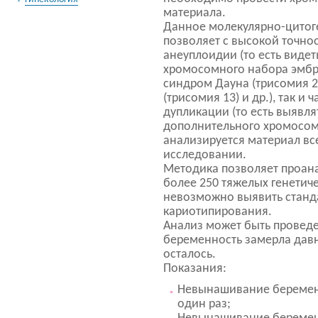
материала.
Данное молекулярно-цитог
позволяет с высокой точнос
анеуплоидии (то есть виде
хромосомного набора эмбри
синдром Дауна (трисомия 21
(трисомия 13) и др.), так и
дупликации (то есть выявля
дополнительного хромосом
анализируется материал вс
исследовании.
Методика позволяет проан
более 250 тяжелых генетич
невозможно выявить стан
кариотипирования.
Анализ может быть проведен
беременность замерла давн
осталось.
Показания:
Невынашивание беремен
один раз;