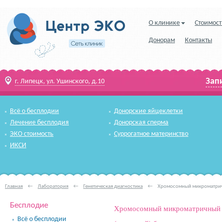
О клинике
Стоимост
Донорам
Контакты
Зап
г. Липецк, ул. Ушинского, д.10
Всё о бесплодии
Донорские яйцеклетки
Лечение бесплодия
Донорская сперма
ЭКО стоимость
Суррогатное материнство
ИКСИ
Главная
←
Лаборатория
←
Генетическая диагностика
←
Хромосомный микроматрич
Бесплодие
Хромосомный микроматричный а
Всё о бесплодии