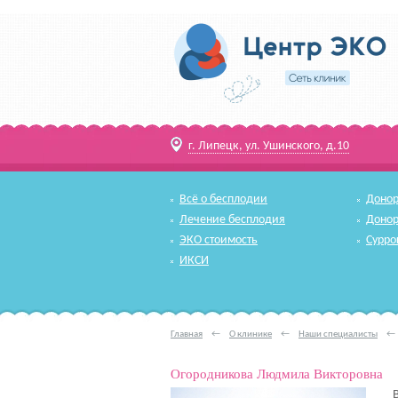
г. Липецк, ул. Ушинского, д.10
Всё о бесплодии
Донор
Лечение бесплодия
Донор
ЭКО стоимость
Сурро
ИКСИ
Главная
←
О клинике
←
Наши специалисты
←
Огородникова Людмила Викторовна