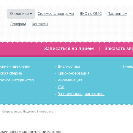
О клинике
Стоимость программ
ЭКО по ОМС
Пациентам
Донорам
Контакты
Записаться на прием
Заказать зв
|
ские яйцеклетки
Диагностика
Гине
ская сперма
Криоконсервация
гатное материнство
Инсеминация
УЗИ
Генетическая диагностика
Огородникова Людмила Викторовна
Врач-анестезиолог-реаниматолог