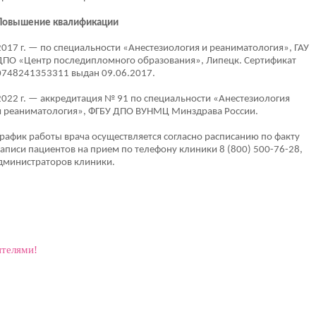
Повышение квалификации
2017 г. — по специальности «Анестезиология и реаниматология», ГАУ
ДПО «Центр последипломного образования», Липецк. Сертификат
0748241353311 выдан 09.06.2017.
2022 г. — аккредитация № 91 по специальности «Анестезиология
и реаниматология», ФГБУ ДПО ВУНМЦ Минздрава России.
График работы врача осуществляется согласно расписанию по факту
записи пациентов на прием по телефону клиники 8 (800) 500-76-28,
 администраторов клиники.
ителями!