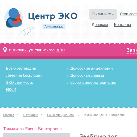
О клинике
Стоимост
Донорам
Контакты
Зап
г. Липецк, ул. Ушинского, д.10
Всё о бесплодии
Донорские яйцеклетки
Лечение бесплодия
Донорская сперма
ЭКО стоимость
Суррогатное материнство
ИКСИ
Главная
←
О клинике
←
Наши специалисты
←
Токмакова Елена Викторовна
Токмакова Елена Викторовна