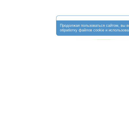
О клинике
Стоимость программ
ЭКО по ОМС
Пациентам
От
+7 (474) 256-30-64
г. Липецк, ул. Ушинского, д.10;
Обращаем Ваше внимание на то, что данный интерне
информационный характер и ни при каких условиях не 
определяемой положениями ст. 437 Гражданского кодек
получения подробной информации о стоимости услуг о
администраторам медицинской клиники.
Copyright © 2015 - 2026 "Центр ЭКО Липецк" All rights reserved.