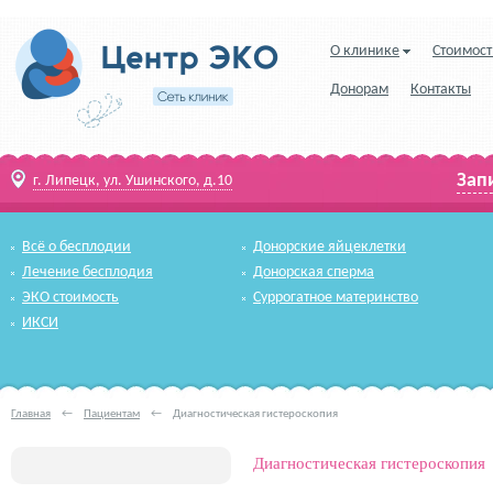
О клинике
Стоимост
Донорам
Контакты
Зап
г. Липецк, ул. Ушинского, д.10
Всё о бесплодии
Донорские яйцеклетки
Лечение бесплодия
Донорская сперма
ЭКО стоимость
Суррогатное материнство
ИКСИ
Главная
←
Пациентам
←
Диагностическая гистероскопия
Диагностическая гистероскопия