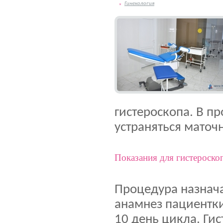
Гинекология
гистероскопа. В п
устраняться маточ
Показания для гистероско
Процедура назнач
анамнез пациентки
10 день цикла. Ги