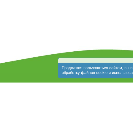
О клинике
Стоимость программ
ЭКО по ОМС
Пациентам
От
+7 (474) 256-30-64
г. Липецк, ул. Ушинского, д.10;
Обращаем Ваше внимание на то, что данный интерне
информационный характер и ни при каких условиях не 
определяемой положениями ст. 437 Гражданского кодек
получения подробной информации о стоимости услуг о