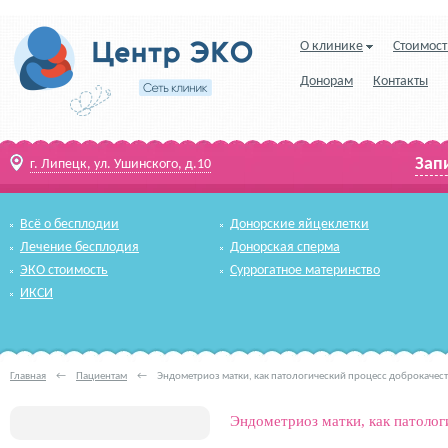
О клинике
Стоимост
Донорам
Контакты
Зап
г. Липецк, ул. Ушинского, д.10
Всё о бесплодии
Донорские яйцеклетки
Лечение бесплодия
Донорская сперма
ЭКО стоимость
Суррогатное материнство
ИКСИ
Главная
←
Пациентам
←
Эндометриоз матки, как патологический процесс доброкачес
Эндометриоз матки, как патоло