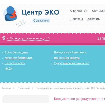
О клинике
Стоимост
Донорам
Контакты
Зап
г. Липецк, ул. Ушинского, д.10
Всё о бесплодии
Донорские яйцеклетки
Лечение бесплодия
Донорская сперма
ЭКО стоимость
Суррогатное материнство
ИКСИ
Главная
←
Пациентам
←
Консультации репродуктолога в клинике «Центр ЭКО Липецк
Консультации репродуктолога в