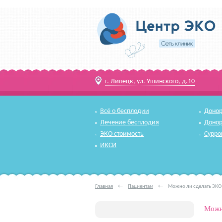
г. Липецк, ул. Ушинского, д.10
Всё о бесплодии
Донор
Лечение бесплодия
Донор
ЭКО стоимость
Сурро
ИКСИ
Главная
←
Пациентам
←
Можно ли сделать ЭКО
Можн