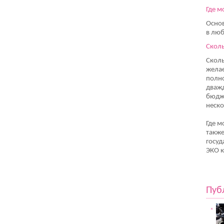
Где м
Основ
в люб
Скол
Сколь
желае
полно
дважд
бюдже
неско
Где м
также
госуд
ЭКО к
Пуб