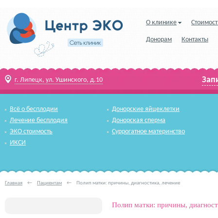
О клинике
Стоимост
Донорам
Контакты
Зап
г. Липецк, ул. Ушинского, д.10
Всё о бесплодии
Донорские яйцеклетки
Лечение бесплодия
Донорская сперма
ЭКО стоимость
Суррогатное материнство
ИКСИ
Главная
←
Пациентам
←
Полип матки: причины, диагностика, лечение
Полип матки: причины, диагност