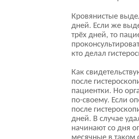
Кровянистые выдел
дней. Если же вы
трёх дней, то паци
проконсультировать
кто делал гистеро
Как свидетельств
после гистероскоп
пациентки. Но орг
по-своему. Если о
после гистероскоп
дней. В случае уд
начинают со дня о
месячные в таком с