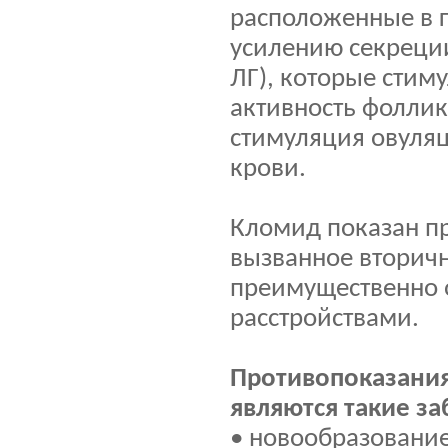
расположенные в г
усилению секреци
ЛГ), которые стим
активность фоллик
стимуляция овуля
крови.
Кломид показан пр
вызванное вторич
преимущественно 
расстройствами.
Противопоказания
являются такие з
• новообразование