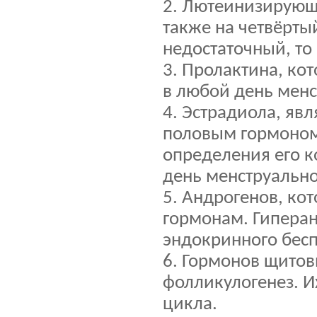
2. Лютеинизирующе
также на четвёрты
недостаточный, то
3. Пролактина, ко
в любой день менс
4. Эстрадиола, я
половым гормоном
определения его к
день менструально
5. Андрогенов, ко
гормонам. Гиперан
эндокринного бес
6. Гормонов щитов
фолликулогенез. И
цикла.