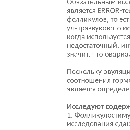
Обязательным исс
является ERROR-те
фолликулов, то ес
ультразвукового и
когда используетс
недостаточный, ин
значит, что овари
Поскольку овуляци
соотношения горм
является определе
Исследуют содерж
1. Фолликулостиму
исследования сдаю