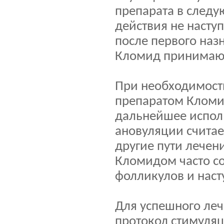
препарата в след
действия не наступ
после первого наз
Кломид принимают
При необходимости
препаратом Кломид.
дальнейшее исполь
ановуляции считае
другие пути лечен
Кломидом часто с
фолликулов и наст
Для успешного леч
протокол стимуля