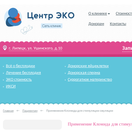
О клинике
Стоимост
Донорам
Контакты
Зап
г. Липецк, ул. Ушинского, д.10
Всё о бесплодии
Донорские яйцеклетки
Лечение бесплодия
Донорская сперма
ЭКО стоимость
Суррогатное материнство
ИКСИ
Главная
←
Пациентам
←
Применение Кломида для стимуляции овуляции
Применение Кломида для стимул