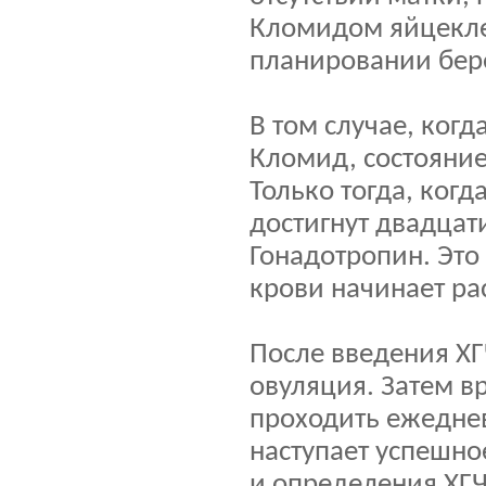
Кломидом яйцекле
планировании бере
В том случае, ког
Кломид, состояни
Только тогда, ког
достигнут двадца
Гонадотропин. Это
крови начинает ра
После введения ХГЧ
овуляция. Затем в
проходить ежеднев
наступает успешно
и определения ХГЧ