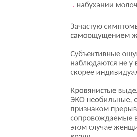
набухании молоч
Зачастую симптом
самоощущением же
Субъективные ощу
наблюдаются не у 
скорее индивидуа
Кровянистые выде
ЭКО необильные, св
признаком прерыв
сопровождаемые в
этом случае женщи
врачу.