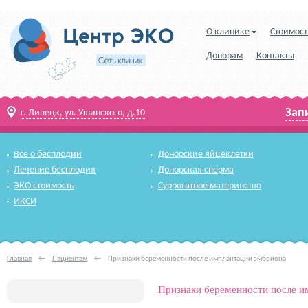
О клинике
Стоимост
Донорам
Контакты
Зап
г. Липецк, ул. Ушинского, д.10
Всё о бесплодии
Донорские яйцеклетки
Лечение бесплодия
Донорская сперма
ЭКО стоимость
Суррогатное материнство
ИКСИ
Главная
←
Пациентам
←
Признаки беременности после имплантации эмбриона
Признаки беременности после и