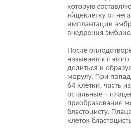
которую составля
яйцеклетку от нега
имплантации эмбри
внедрения эмбрио
После оплодотворе
называется с этог
делиться и образу
морулу. При попад
64 клетки, часть и
остальные – плаце
преобразование м
бластоцисту. Плаце
клеток бластоцист