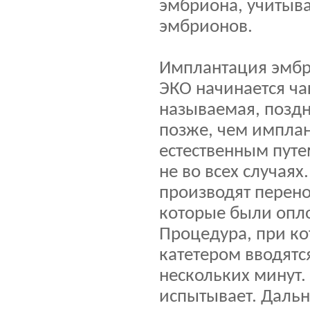
эмбриона, учитыва
эмбрионов.
Имплантация эмбри
ЭКО начинается чащ
называемая, поздн
позже, чем импла
естественным пут
не во всех случая
производят перенос
которые были опл
Процедура, при к
катетером вводятся
нескольких минут
испытывает. Даль