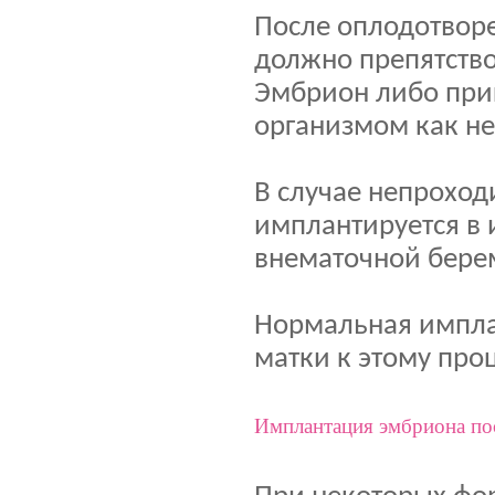
После оплодотворе
должно препятство
Эмбрион либо прик
организмом как н
В случае непрохо
имплантируется в и
внематочной бере
Нормальная имплан
матки к этому проц
Имплантация эмбриона п