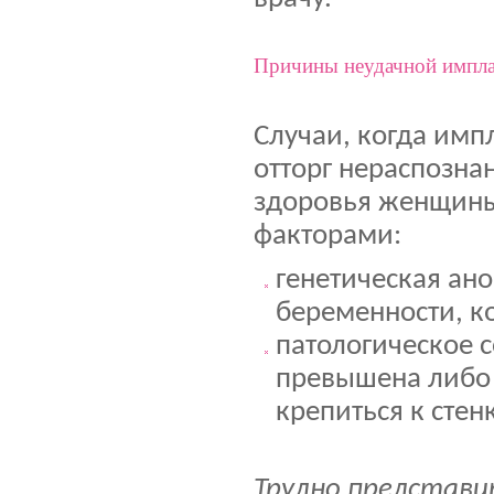
Причины неудачной импла
Случаи, когда имп
отторг нераспознан
здоровья женщины
факторами:
генетическая ан
беременности, ко
патологическое 
превышена либо 
крепиться к стен
Трудно представи