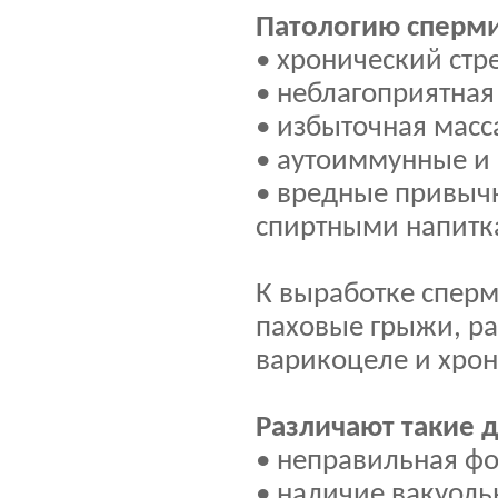
Патологию сперми
• хронический стре
• неблагоприятная
• избыточная масса
• аутоиммунные и
• вредные привычк
спиртными напитк
К выработке спер
паховые грыжи, ра
варикоцеле и хрон
Различают такие 
• неправильная фо
• наличие вакуоль