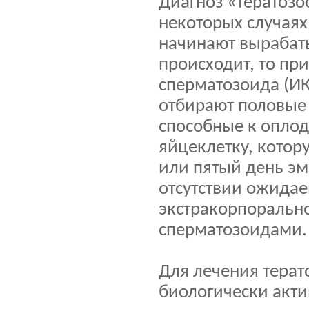
Диагноз «тератозо
некоторых случаях
начинают вырабаты
происходит, то пр
сперматозоида (ИК
отбирают половые
способные к оплод
яйцеклетку, котор
или пятый день эм
отсутствии ожидае
экстракорпоральн
сперматозоидами.
Для лечения тера
биологически акт