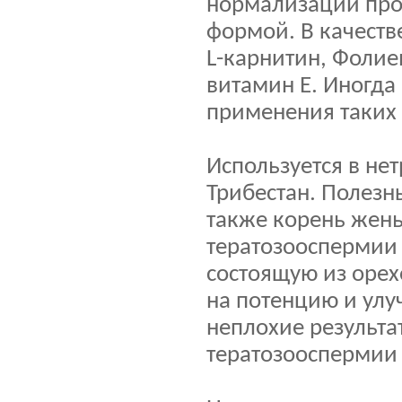
нормализации про
формой. В качеств
L-карнитин, Фолие
витамин Е. Иногда
применения таких 
Используется в не
Трибестан. Полезн
также корень жен
тератозооспермии
состоящую из орех
на потенцию и улу
неплохие результ
тератозооспермии 