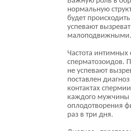
Важную роль в об
нормальную структу
будет происходить
успевают вызреват
малоподвижными
Частота интимных
сперматозоидов. П
не успевают вызре
поставлен диагноз
контактах сперми
каждого мужчины 
оплодотворения фи
раз в три дня.