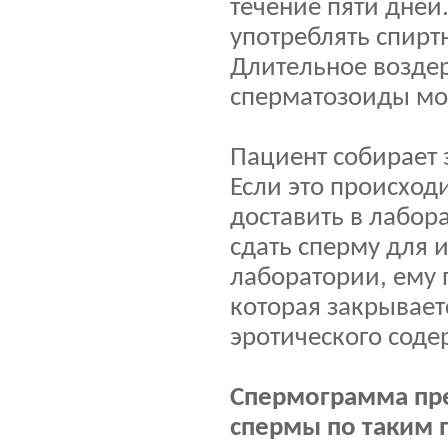
течение пяти дней
употреблять спирт
Длительное воздер
сперматозоиды мог
Пациент собирает 
Если это происход
доставить в лабор
сдать сперму для 
лаборатории, ему 
которая закрываетс
эротического соде
Спермограмма пр
спермы по таким 