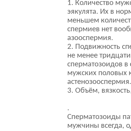
1. Количество муж
эякулята. Их в но
меньшем количеств
спермиев нет вооб
азооспермия.
2. Подвижность с
не менее тридцати
сперматозоидов в
мужских половых к
астенозооспермия
3. Объём, вязкость
.
Сперматозоиды па
мужчины всегда, о