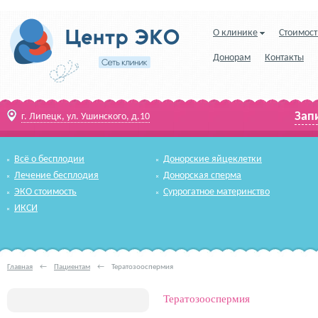
О клинике
Стоимост
Донорам
Контакты
Зап
г. Липецк, ул. Ушинского, д.10
Всё о бесплодии
Донорские яйцеклетки
Лечение бесплодия
Донорская сперма
ЭКО стоимость
Суррогатное материнство
ИКСИ
Главная
←
Пациентам
←
Тератозооспермия
Тератозооспермия