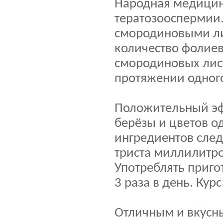
Народная медицина
тератозооспермии.
смородиновыми ли
количество фолиев
смородиновых лист
протяжении одног
Положительный эф
берёзы и цветов о
ингредиентов следу
триста миллилитро
Употреблять приго
3 раза в день. Кур
Отличным и вкусны