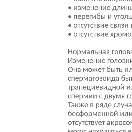
• изменение длины
• перегибы и утол
• отсутствие связи
• отсутствие хром
Нормальная головк
Изменение головки
Она может быть и
сперматозоида быв
трапециевидной ил
спермии с двумя г
Также в ряде случ
бесформенной или 
отсутствует акрос
могут находиться 