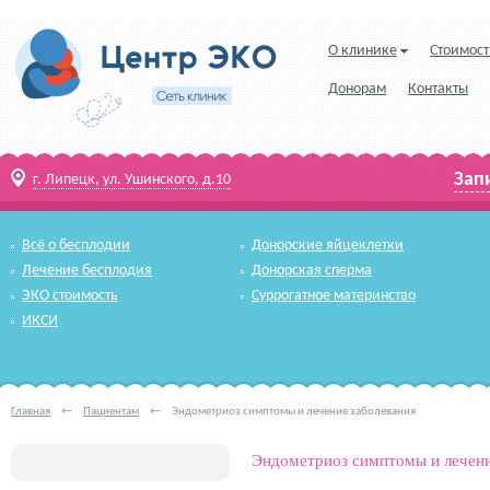
О клинике
Стоимост
Донорам
Контакты
Зап
г. Липецк, ул. Ушинского, д.10
Всё о бесплодии
Донорские яйцеклетки
Лечение бесплодия
Донорская сперма
ЭКО стоимость
Суррогатное материнство
ИКСИ
Главная
←
Пациентам
←
Эндометриоз симптомы и лечение заболевания
Эндометриоз симптомы и лечени