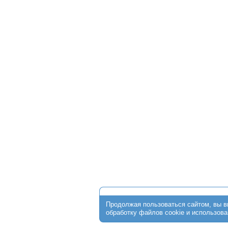
О клинике
Стоимость программ
ЭКО по ОМС
Пациентам
От