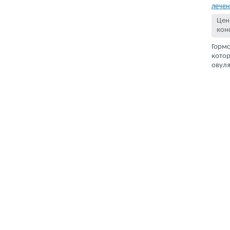
лечен
Цен
кон
Горм
котор
овуля