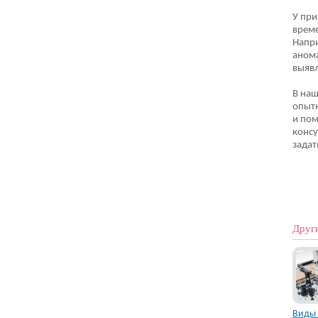
У при
време
Напр
анома
выяв
В наш
опытн
и пом
консу
задат
Друг
Виды 