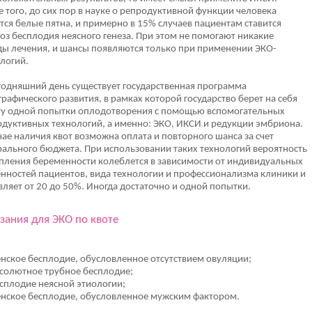
 того, до сих пор в науке о репродуктивной функции человека
ся белые пятна, и примерно в 15% случаев пациентам ставится
оз бесплодия неясного генеза. При этом не помогают никакие
ы лечения, и шансы появляются только при применении ЭКО-
логий.
годняшний день существует государственная программа
рафического развития, в рамках которой государство берет на себя
ту одной попытки оплодотворения с помощью вспомогательных
дуктивных технологий, а именно: ЭКО, ИКСИ и редукции эмбриона.
чае наличия квот возможна оплата и повторного шанса за счет
ального бюджета. При использовании таких технологий вероятность
пления беременности колеблется в зависимости от индивидуальных
нностей пациентов, вида технологии и профессионализма клиники и
вляет от 20 до 50%. Иногда достаточно и одной попытки.
зания для ЭКО по квоте
нское бесплодие, обусловленное отсутствием овуляции;
солютное трубное бесплодие;
сплодие неясной этиологии;
нское бесплодие, обусловленное мужским фактором.