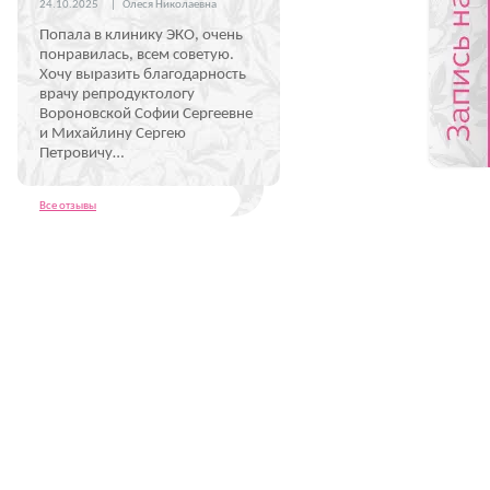
24.10.2025
|
Олеся Николаевна
Попала в клинику ЭКО, очень
понравилась, всем советую.
Хочу выразить благодарность
врачу репродуктологу
Вороновской Софии Сергеевне
и Михайлину Сергею
Петровичу…
Все отзывы