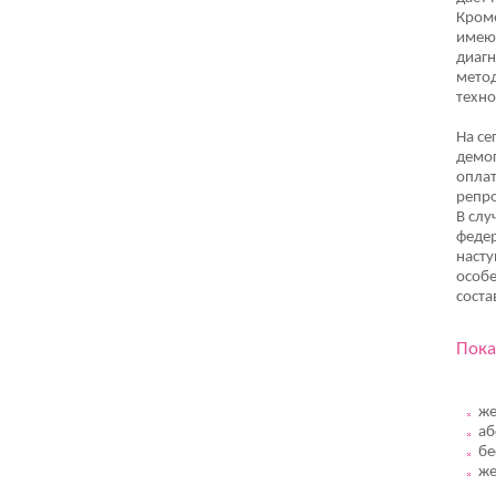
Кроме
имеют
диагн
метод
техно
На се
демог
опла
репро
В слу
федер
насту
особе
соста
Пока
же
аб
бе
же