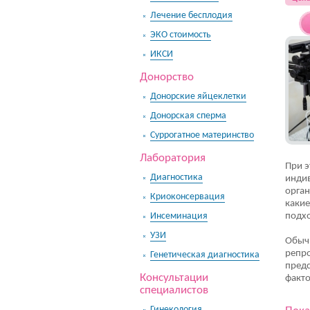
Лечение бесплодия
ЭКО стоимость
ИКСИ
Донорство
Донорские яйцеклетки
Донорская сперма
Суррогатное материнство
Лаборатория
При э
Диагностика
индив
орган
Криоконсервация
какие
Инсеминация
подхо
УЗИ
Обыч
репро
Генетическая диагностика
предс
Консультации
факто
специалистов
Гинекология