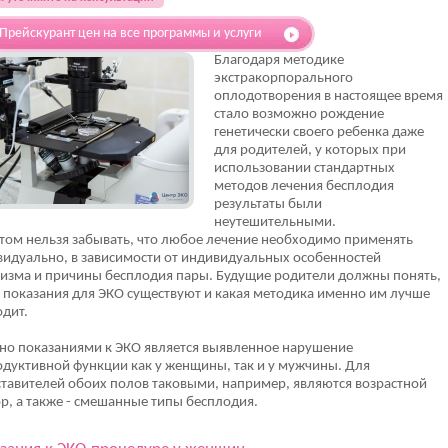
Прейскурант цен на все программы и услуги
Благодаря методике
экстракорпорального
оплодотворения в настоящее время
стало возможно рождение
генетически своего ребенка даже
для родителей, у которых при
использовании стандартных
методов лечения бесплодия
результаты были
неутешительными.
том нельзя забывать, что любое лечение необходимо применять
идуально, в зависимости от индивидуальных особенностей
изма и причины бесплодия пары. Будущие родители должны понять,
 показания для ЭКО существуют и какая методика именно им лучше
дит.
но показаниями к ЭКО является выявленное нарушение
дуктивной функции как у женщины, так и у мужчины. Для
тавителей обоих полов таковыми, например, являются возрастной
р, а также - смешанные типы бесплодия.