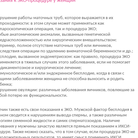
зания к ЭКО-процедуре у женщин
рушение работы маточных труб, которое выражается в их
проходимости: в этом случае может применяться как
пароскопическая операция, так и процедура ЭКО;
бые анатомические аномалии, вызванные генетической
едрасположенностью или хирургическим вмешательством:
пример, полное отсутствие маточных труб или яичников,
следствия операции по удалению внематочной беременности и др.;
сплодие, вызванное эндометриозом: как правило, процедура ЭКО
именяется в тяжелых случаях этого заболевания, если не помогает
дикаментозное и хирургическое лечение;
мунологическое и/или эндокринное бесплодие, когда в связи с
щими заболеваниями женщина не способна выносить и родить
бенка;
рушение овуляции: различные заболевания яичников, повлекшие за
бой потерю их функциональности.
чин также есть свои показания к ЭКО. Мужской фактор бесплодия в
ном сводится к нарушениям вывода спермы, а также различным
огиям семенной жидкости и самих сперматозоидов. Наличие
евания у мужчины зачастую является прямым показанием к ИКСИ-
дуре. Также можно сказать, что в том случае, если процедура ЭКО не
положительных результатов, то имеет смысл применить ИКСИ.