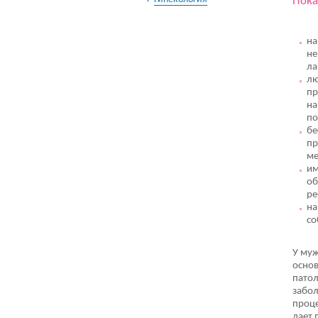
Пока
на
не
ла
лю
пр
на
по
бе
пр
ме
им
об
ре
на
со
У муж
основ
патол
забол
проце
дает 