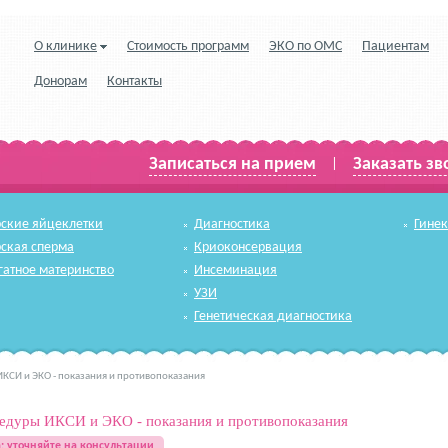
О клинике
Стоимость программ
ЭКО по ОМС
Пациентам
Донорам
Контакты
Записаться на прием
Заказать зв
|
ские яйцеклетки
Диагностика
Гине
ская сперма
Криоконсервация
гатное материнство
Инсеминация
УЗИ
Генетическая диагностика
КСИ и ЭКО - показания и противопоказания
едуры ИКСИ и ЭКО - показания и противопоказания
: уточняйте на консультации