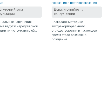
ия
показания и противопоказания
а: уточняйте на
Цена: уточняйте на
сультации
консультации
ональные нарушения,
Благодаря методике
ые ведут к нерегулярной
экстракорпорального
ции или отсутствию её…
оплодотворения в настоящее
время стало возможно
рождение…