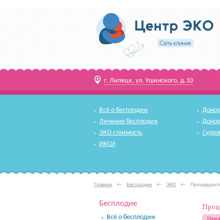
г. Липецк, ул. Ушинского, д.10
Всё о бесплодии
Донор
Лечение бесплодия
Донор
ЭКО стоимость
Сурро
ИКСИ
Главная
←
Бесплодие
←
ЭКО
←
Процедуры И
Бесплодие
Проц
Всё о бесплодии
Цена