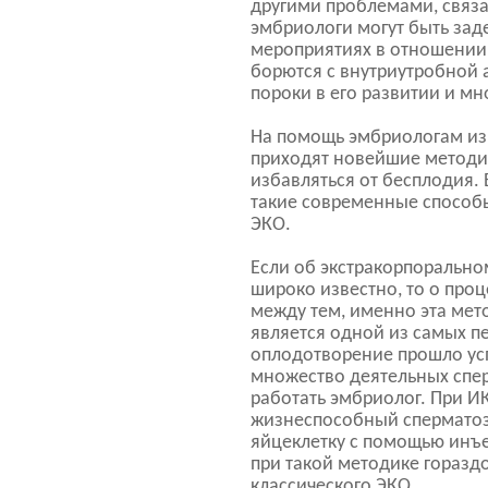
другими проблемами, связ
эмбриологи могут быть зад
мероприятиях в отношении
борются с внутриутробной
пороки в его развитии и мн
На помощь эмбриологам из
приходят новейшие методи
избавляться от бесплодия. 
такие современные способ
ЭКО.
Если об экстракорпоральн
широко известно, то о проц
между тем, именно эта мет
является одной из самых п
оплодотворение прошло усп
множество деятельных спер
работать эмбриолог. При И
жизнеспособный сперматозо
яйцеклетку с помощью инъ
при такой методике горазд
классического ЭКО.