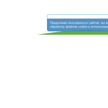
О клинике
Стоимость программ
ЭКО по ОМС
Пациентам
От
+7 (474) 256-30-64
г. Липецк, ул. Ушинского, д.10;
Обращаем Ваше внимание на то, что данный интерне
информационный характер и ни при каких условиях не 
определяемой положениями ст. 437 Гражданского кодек
получения подробной информации о стоимости услуг о
администраторам медицинской клиники.
Copyright © 2015 - 2026 "Центр ЭКО Липецк" All rights reserved.
Карта сайта
Положение об обработке персональных данны
|