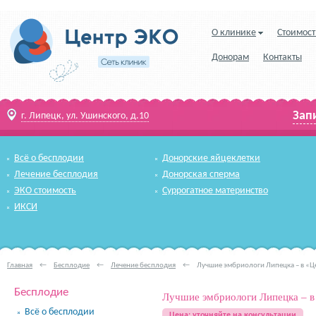
О клинике
Стоимост
Донорам
Контакты
Зап
г. Липецк, ул. Ушинского, д.10
Всё о бесплодии
Донорские яйцеклетки
Лечение бесплодия
Донорская сперма
ЭКО стоимость
Суррогатное материнство
ИКСИ
Главная
←
Бесплодие
←
Лечение бесплодия
←
Лучшие эмбриологи Липецка – в «Ц
Бесплодие
Лучшие эмбриологи Липецка – 
Всё о бесплодии
Цена: уточняйте на консультации