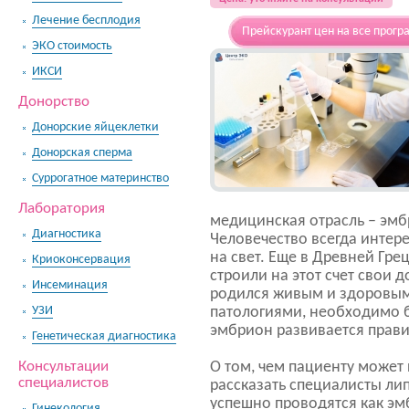
Лечение бесплодия
Прейскурант цен на все прогр
ЭКО стоимость
ИКСИ
Донорство
Донорские яйцеклетки
Донорская сперма
Суррогатное материнство
Лаборатория
медицинская отрасль – эмб
Диагностика
Человечество всегда интер
на свет. Еще в Древней Гре
Криоконсервация
строили на этот счет свои д
Инсеминация
родился живым и здоровым
УЗИ
патологиями, необходимо б
эмбрион развивается прави
Генетическая диагностика
Консультации
О том, чем пациенту может
специалистов
рассказать специалисты ли
успешно проводятся как эм
Гинекология